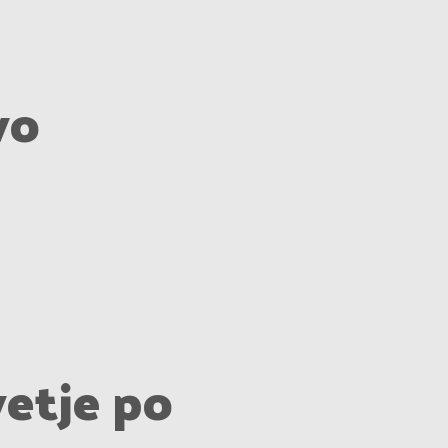
vo
vetje po