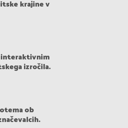
tske krajine v
 interaktivnim
kega izročila.
potema ob
načevalcih.