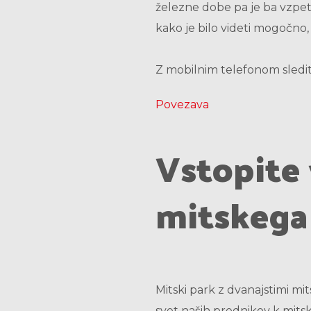
železne dobe pa je ba vzpet
kako je bilo videti mogočno
Z mobilnim telefonom sledit
Povezava
Vstopite 
mitskega 
Mitski park z dvanajstimi mi
svet naših prednikov k mitsk