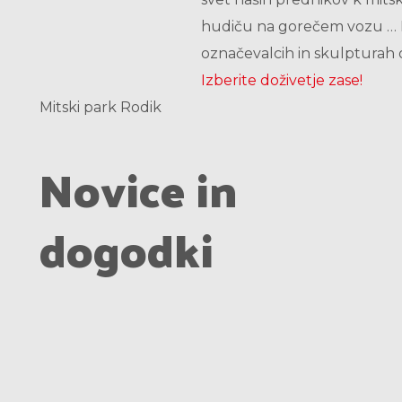
hudiču na gorečem vozu … Po
označevalcih in skulpturah o
Izberite doživetje zase!
Mitski park Rodik
Novice in
dogodki