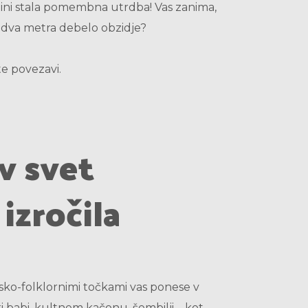
ini stala pomembna utrdba! Vas zanima,
, dva metra debelo obzidje?
e povezavi.
v svet
izročila
tsko-folklornimi točkami vas ponese v
i babi, kultnem kačonu, šembilji – kot