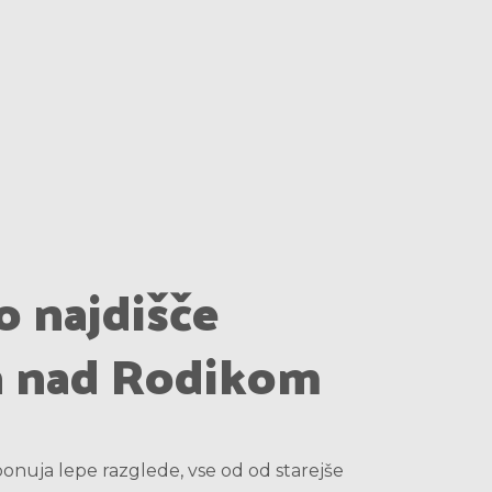
 najdišče
a nad Rodikom
onuja lepe razglede, vse od od starejše