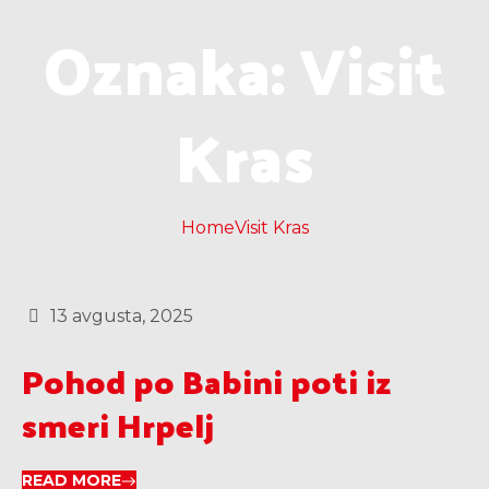
Oznaka:
Visit
Kras
Home
Visit Kras
13 avgusta, 2025
Pohod po Babini poti iz
smeri Hrpelj
READ MORE